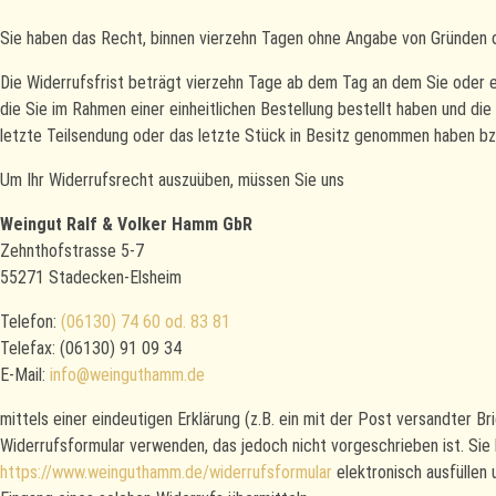
Sie haben das Recht, binnen vierzehn Tagen ohne Angabe von Gründen d
Die Widerrufsfrist beträgt vierzehn Tage ab dem Tag an dem Sie oder ein
die Sie im Rahmen einer einheitlichen Bestellung bestellt haben und di
letzte Teilsendung oder das letzte Stück in Besitz genommen haben bz
Um Ihr Widerrufsrecht auszuüben, müssen Sie uns
Weingut Ralf & Volker Hamm GbR
Zehnthofstrasse 5-7
55271 Stadecken-Elsheim
Telefon:
(06130) 74 60 od. 83 81
Telefax: (06130) 91 09 34
E-Mail:
info@weinguthamm.de
mittels einer eindeutigen Erklärung (z.B. ein mit der Post versandter B
Widerrufsformular verwenden, das jedoch nicht vorgeschrieben ist. Sie
https://www.weinguthamm.de/widerrufsformular
elektronisch ausfüllen 