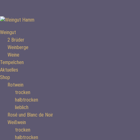
Weiter
zum
Inhalt
Weingut
2 Brüder
Weinberge
Weine
Tempelchen
Aktuelles
Shop
Rotwein
trocken
halbtrocken
lieblich
Rosé und Blanc de Noir
Weißwein
trocken
halbtrocken