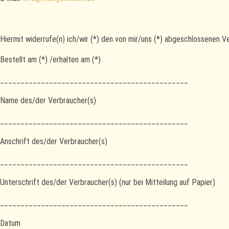
Hiermit widerrufe(n) ich/wir (*) den von mir/uns (*) abgeschlossenen 
Bestellt am (*) /erhalten am (*)
______________________________________________
Name des/der Verbraucher(s)
______________________________________________
Anschrift des/der Verbraucher(s)
______________________________________________
Unterschrift des/der Verbraucher(s) (nur bei Mitteilung auf Papier)
______________________________________________
Datum