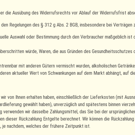
über die Ausübung des Widerrufsrechts vor Ablauf der Widerrufsfrist abs
ß den Regelungen des § 312 g Abs. 2 BGB, insbesondere bei Verträgen z
viduelle Auswahl oder Bestimmung durch den Verbraucher maßgeblich ist 
überschritten würde, Waren, die aus Gründen des Gesundheitsschutzes o
ntrennbar mit anderen Gütern vermischt wurden, alkoholischen Getränken
deren aktueller Wert von Schwankungen auf dem Markt abhängt, auf die 
 wir von Ihnen erhalten haben, einschließlich der Lieferkosten (mit Aus
ardlieferung gewählt haben), unverzüglich und spätestens binnen vierze
g verwenden wir dasselbe Zahlungsmittel, das Sie bei der ursprüngliche
gen dieser Rückzahlung Entgelte berechnet. Wir können die Rückzahlung 
 je nachdem, welches der frühere Zeitpunkt ist.