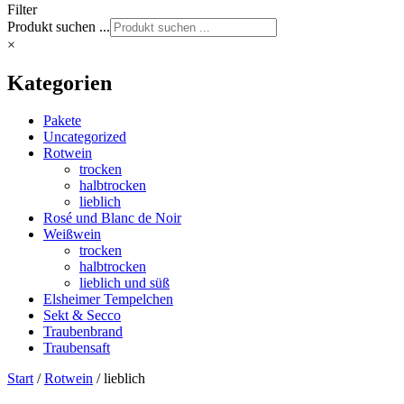
Filter
Produkt suchen ...
×
Kategorien
Pakete
Uncategorized
Rotwein
trocken
halbtrocken
lieblich
Rosé und Blanc de Noir
Weißwein
trocken
halbtrocken
lieblich und süß
Elsheimer Tempelchen
Sekt & Secco
Traubenbrand
Traubensaft
Start
/
Rotwein
/ lieblich