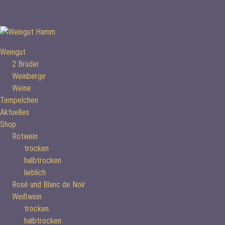
Weiter
zum
Inhalt
Weingut
2 Brüder
Weinberge
Weine
Tempelchen
Aktuelles
Shop
Rotwein
trocken
halbtrocken
lieblich
Rosé und Blanc de Noir
Weißwein
trocken
halbtrocken