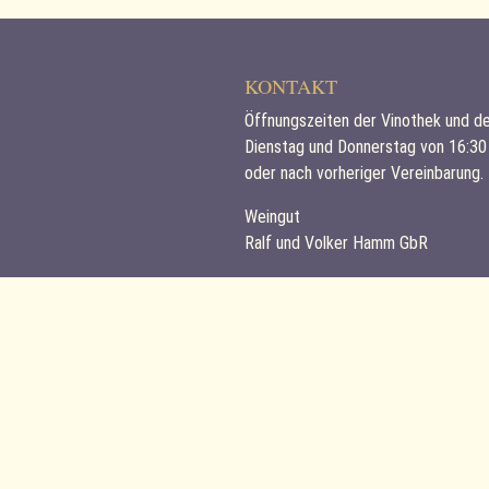
KONTAKT
Öffnungszeiten der Vinothek und d
Dienstag und Donnerstag von 16:30
oder nach vorheriger Vereinbarung.
Weingut
Ralf und Volker Hamm GbR
Zehnthofstrasse 5-7
55271 Stadecken-Elsheim
E-Mail:
info@weinguthamm.de
Telefon:
: (06130) 74 60 od. 83 81
Web:
www.weinguthamm.de
FOLGEN SIE UNS