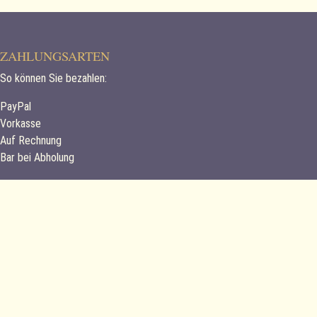
ZAHLUNGSARTEN
So können Sie bezahlen:
PayPal
Vorkasse
Auf Rechnung
Bar bei Abholung
INFORMATIONEN
Startseite
Impressum
Datenschutz
AGB
Versandkosten
Widerruf
OS-Plattform / Streitbeilegung