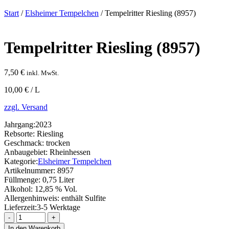
Start
/
Elsheimer Tempelchen
/ Tempelritter Riesling (8957)
Tempelritter Riesling (8957)
7,50
€
inkl. MwSt.
10,00 € / L
zzgl. Versand
Jahrgang:
2023
Rebsorte:
Riesling
Geschmack:
trocken
Anbaugebiet:
Rheinhessen
Kategorie:
Elsheimer Tempelchen
Artikelnummer:
8957
Füllmenge:
0,75 Liter
Alkohol:
12,85 % Vol.
Allergenhinweis:
enthält Sulfite
Lieferzeit:
3-5 Werktage
Tempelritter
Riesling
In den Warenkorb